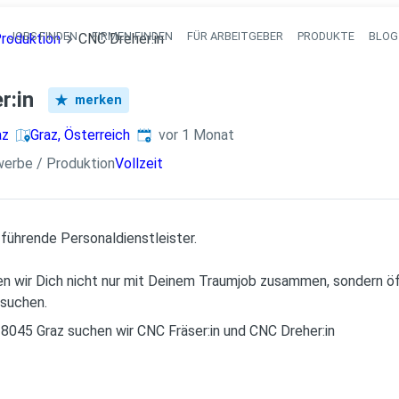
JOBS FINDEN
FIRMEN FINDEN
FÜR ARBEITGEBER
PRODUKTE
BLOG
Produktion
CNC Dreher:in
Haupt-Navigati
r:in
merken
Veröffentlicht
:
az
Graz, Österreich
vor 1 Monat
werbe / Produktion
Vollzeit
 führende Personaldienstleister.
gen wir Dich nicht nur mit Deinem Traumjob zusammen, sondern ö
 suchen.
8045 Graz suchen wir CNC Fräser:in und CNC Dreher:in