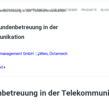
JOBS FINDEN
FIRMEN FINDEN
FÜR ARBEITGEBER
PRODUKTE
BLOG
enbetreuung in der Telekommunikation
Haupt-Navigati
undenbetreuung in der
nikation
almanagement GmbH
Wien, Österreich
it
+
betreuung in der Telekommunik