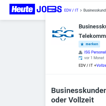
Jobs
EDV / IT
Businesskund
Businessk
Telekommu
merken
ISG Person
Veröffentlicht
:
vor 1 Monat
EDV / IT
+
Vollze
Businesskunden
oder Vollzeit