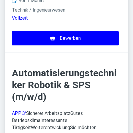
Veröffentlicht
:
vor 1 Monat
Technik / Ingenieurwesen
Vollzeit
Bewerben
Automatisierungstechni
ker Robotik & SPS
(m/w/d)
APPLY
Sicherer Arbeitsplatz
Gutes
Betriebsklima
Interessante
Tätigkeit
WeiterentwicklungSie möchten